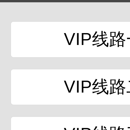
VIP线路
VIP线路